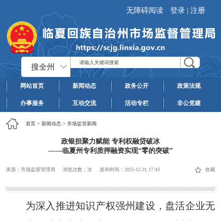
无障碍阅读
登录
|
注册
搜全州
网站首页
新闻动态
政务公开
政策法规
办事服务
互动交流
活动专栏
非公党建
首页
>
新闻动态
>
市场监管新闻
政银担聚力赋能 专利权融贷破冰
——临夏州专利质押融资实现“零的突破”
来源：市场监督管理局
浏览次数：
次
发布时间：
2025-12-31 17:43
收藏
为深入推进知识产权强州建设，盘活企业无