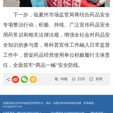
下一步，临夏州市场监管局将结合药品安全
专项整治行动，积极、持续、广泛宣传药品安全
用药常识和相关法律法规，增强
全社会对药品安
全知识的参与度，将科普宣传工作融入日常监督
工作中，督促药品经营使用单位积极履行主体责
任，全面筑牢“两
品一械”安全防线。
纠错
打印
关闭
临夏回族自治州市场监督管理局主办
地址：临夏市新华街政府统办楼
联系邮箱：
lxzscjgj@163.com
ICP备案号：陇ICP备19001750号-1
甘公网安备 62290002000112号
网站标识码：