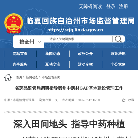
无障碍阅读
登录
|
注册
搜全州
网站首页
新闻动态
政务公开
政策法规
办事服务
互动交流
活动专栏
非公党建
首页
>
新闻动态
>
市场监管新闻
省药品监管局调研指导我州中药材GAP基地建设管理工作
来源：市场监督管理局
浏览次数：
次
发布时间：
2025-07-17 15:30
收藏
深入田间地头 指导中药种植