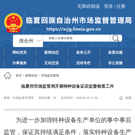
无障碍阅读
登录
|
注册
搜全州
网站首页
新闻动态
政务公开
政策法规
办事服务
互动交流
活动专栏
非公党建
首页
>
新闻动态
>
市场监管新闻
临夏州市场监管局开展特种设备证后监督检查工作
来源：市场监督管理局
浏览次数：
次
发布时间：
2026-05-20 15:38
收藏
为进一步加强特种设备生产单位的事中事后
监管，保证其持续满足条件，落实特种设备生产