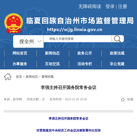
无障碍阅读
登录
|
注册
搜全州
网站首页
新闻动态
政务公开
政策法规
办事服务
互动交流
活动专栏
非公党建
首页
>
新闻动态
>
要闻转载
李强主持召开国务院常务会议
来源：新华网
浏览次数：
次
发布时间：
2025-12-20 10:56
收藏
李强主持召开国务院常务会议
对贯彻落实中央经济工作会议决策部署作出安排