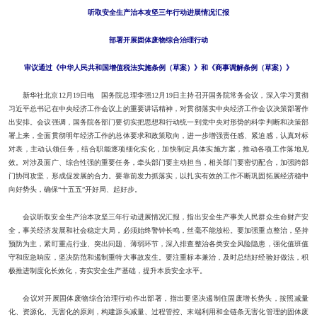
听取安全生产治本攻坚三年行动进展情况汇报
部署开展固体废物综合治理行动
审议通过《中华人民共和国增值税法实施条例（草案）》和《商事调解条例（草案）》
新华社北京12月19日电 国务院总理李强12月19日主持召开国务院常务会议，深入学习贯彻
习近平总书记在中央经济工作会议上的重要讲话精神，对贯彻落实中央经济工作会议决策部署作
出安排。会议强调，国务院各部门要切实把思想和行动统一到党中央对形势的科学判断和决策部
署上来，全面贯彻明年经济工作的总体要求和政策取向，进一步增强责任感、紧迫感，认真对标
对表，主动认领任务，结合职能逐项细化实化，加快制定具体实施方案，推动各项工作落地见
效。对涉及面广、综合性强的重要任务，牵头部门要主动担当，相关部门要密切配合，加强跨部
门协同攻坚，形成促发展的合力。要靠前发力抓落实，以扎实有效的工作不断巩固拓展经济稳中
向好势头，确保“十五五”开好局、起好步。
会议听取安全生产治本攻坚三年行动进展情况汇报，指出安全生产事关人民群众生命财产安
全，事关经济发展和社会稳定大局，必须始终警钟长鸣，丝毫不能放松。要加强重点整治，坚持
预防为主，紧盯重点行业、突出问题、薄弱环节，深入排查整治各类安全风险隐患，强化值班值
守和应急响应，坚决防范和遏制重特大事故发生。要注重标本兼治，及时总结好经验好做法，积
极推进制度化长效化，夯实安全生产基础，提升本质安全水平。
会议对开展固体废物综合治理行动作出部署，指出要坚决遏制住固废增长势头，按照减量
化、资源化、无害化的原则，构建源头减量、过程管控、末端利用和全链条无害化管理的固体废