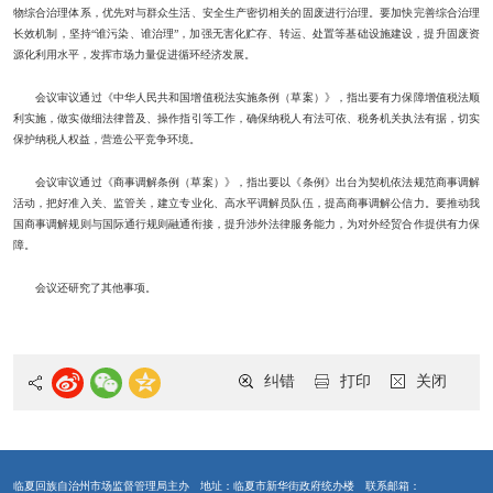
物综合治理体系，优先对与群众生活、安全生产密切相关的固废进行治理。要加快完善综合治理
长效机制，坚持“谁污染、谁治理”，加强无害化贮存、转运、处置等基础设施建设，提升固废资
源化利用水平，发挥市场力量促进循环经济发展。
会议审议通过《中华人民共和国增值税法实施条例（草案）》，指出要有力保障增值税法顺
利实施，做实做细法律普及、操作指引等工作，确保纳税人有法可依、税务机关执法有据，切实
保护纳税人权益，营造公平竞争环境。
会议审议通过《商事调解条例（草案）》，指出要以《条例》出台为契机依法规范商事调解
活动，把好准入关、监管关，建立专业化、高水平调解员队伍，提高商事调解公信力。要推动我
国商事调解规则与国际通行规则融通衔接，提升涉外法律服务能力，为对外经贸合作提供有力保
障。
会议还研究了其他事项。
纠错
打印
关闭
临夏回族自治州市场监督管理局主办
地址：临夏市新华街政府统办楼
联系邮箱：