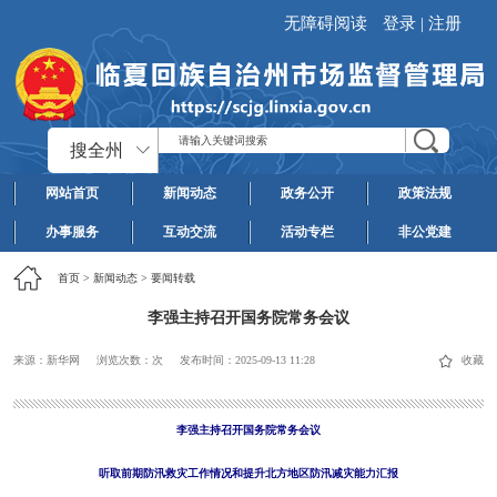
无障碍阅读
登录
|
注册
搜全州
网站首页
新闻动态
政务公开
政策法规
办事服务
互动交流
活动专栏
非公党建
首页
>
新闻动态
>
要闻转载
李强主持召开国务院常务会议
来源：新华网
浏览次数：
次
发布时间：
2025-09-13 11:28
收藏
李强主持召开国务院常务会议
听取前期防汛救灾工作情况和提升北方地区防汛减灾能力汇报