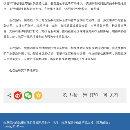
投资等对民间投资项目的支持力度。要营造公平竞争市场环境，破除限制民间投资的各种隐性壁
垒，加强创新支撑和融资支持，完善服务体系，让民营企业敢投资、有回报。
会议指出，要着眼于为出海企业参与国际合作与竞争提供有力支撑，进一步完善海外综合服
务体系。加强协同联动，统筹法律、金融、物流等领域服务资源，丰富服务产品，构建服务平
台，支持有条件的地方打造出海综合服务港，推动在重点国家建立海外综合服务站，增强商协会
服务功能，培育一批跨境服务能力强的专业服务机构。
会议指出，要推动我国生物医学技术创新发展，加快技术研发和成果转化应用，促进生物医
药产业提质升级，着力塑造发展新优势。要坚持发展和安全并重，依法规范临床研究，保障临床
应用质量安全，有效防范各类风险，确保创新成果更好增进人民健康福祉。
会议还研究了其他事项。
纠错
打印
关闭
临夏回族自治州市场监督管理局主办
地址：临夏市新华街政府统办楼
联系邮箱：
lxzscjgj@163.com