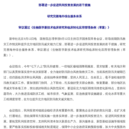
部署进一步促进民间投资发展的若干措施
研究完善海外综合服务体系
审议通过《生物医学新技术临床研究和临床转化应用管理条例（草案）》
新华社北京9月12日电 国务院总理李强9月12日主持召开国务院常务会议，听取前期防汛救
灾工作情况和提升北方地区防汛减灾能力汇报，部署进一步促进民间投资发展的若干措施，研究
完善海外综合服务体系，审议通过《生物医学新技术临床研究和临床转化应用管理条例（草
案）》。
会议指出，今年“七下八上”防汛关键期，一些地区极端强降雨频发、受灾较重，有关地方和
部门认真贯彻落实党中央决策部署，全力做好防汛防台风抢险救灾工作。当前虽然防汛关键期已
过，但仍面临洪涝和台风风险，必须始终保持警醒，坚持人民至上、生命至上，毫不放松做好防
汛救灾减灾工作。要加强部门协同、上下联动，扎实做好受灾群众救助、恢复重建、部分地区抗
旱减灾等各项工作，突出抓好秋雨台风防范应对。要适应北方地区雨情汛情变化新特点，坚持问
题导向，大力推进流域防洪工程、城市排涝、气象监测、应急救援等设施建设，优化水库等重大
工程调度管理，全方位提升北方地区防汛救灾减灾能力。
会议指出，民间投资对稳就业稳经济具有重要作用。要聚焦企业关切的突出问题，在扩大准
入、打通堵点、强化保障等方面实施一批务实举措，进一步激发民间投资活力、促进民间投资发
展。要拓宽民间投资空间，支持民间资本加大新质生产力、新兴服务业、新型基础设施等领域投
资。要严格落实招标投标领域相关制度规定，保障中小企业政府采购预留份额，加大中央预算内