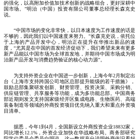
的强化，以高附加价值加技术创新的战略组合，更好深耕中
国市场。”明治（中国）投资有限公司董事总经理长森克史
说。
“中国市场的变化非常快，以日本速度为工作速度的话是
不够的，因此我们以中国速度来努力。”长森克史说，依托位
于上海的产品开发中心，明治正在提升在华推出新品的速
度，“尤其是在中国的首发经济促动下，我们希望未来有更多
新产品能以中国市场为全球首发地，并期待中国市场成为明
治新产品开发与消费趋势验证的核心动力源”。
为支持外资企业在中国进一步创新，上海今年2月制定出
台《上海市支持跨国公司地区总部提升能级的若干措施》，
鼓励总部集聚研发创新、财资管理、投资决策、采购分销、
供应链管理、共享服务等功能，成为多功能总部。中国商务
部近期则发文支持国家级经开区集成电路、生物医药、高端
装备制造等领域的外商投资项目优先纳入重大和重点外资项
目清单。
据悉，今年1到4月，全国新设立外商投资企业18832家，
同比增长12.1%，外资企业加快在华战略布局。商务部研究
院学位委员会委员白明说，这一数据充分说明外商依旧看好