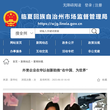
无障碍阅读
登录
|
注册
搜全州
网站首页
新闻动态
政务公开
政策法规
办事服务
互动交流
活动专栏
非公党建
首页
>
新闻动态
>
要闻转载
外资企业在华以创新助推“在中国、为世界”
来源：新华社
浏览次数：
次
发布时间：
2025-06-10 16:43
收藏