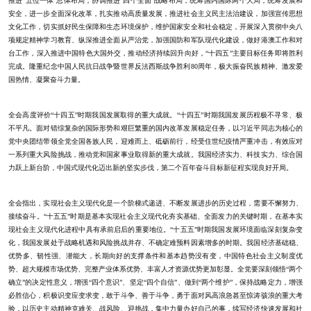
推进“五位一体”总体布局，协调推进“四个全面”战略布局，统筹国内国际两个大局，统筹发展和
安全，进一步全面深化改革，扎实推动高质量发展，推进社会主义民主法治建设，加强宣传思想
文化工作，切实抓好民生保障和生态环境保护，维护国家安全和社会稳定，开展深入贯彻中央八
项规定精神学习教育、纵深推进全面从严治党，加强国防和军队现代化建设，做好港澳工作和对
台工作，深入推进中国特色大国外交，推动经济持续回升向好，“十四五”主要目标任务即将胜利
完成。隆重纪念中国人民抗日战争暨世界反法西斯战争胜利80周年，极大振奋民族精神、激发爱
国热情、凝聚奋斗力量。
全会高度评价“十四五”时期我国发展取得的重大成就。“十四五”时期我国发展历程极不寻常、极
不平凡。面对错综复杂的国际形势和艰巨繁重的国内改革发展稳定任务，以习近平同志为核心的
党中央团结带领全党全国各族人民，迎难而上、砥砺前行，经受住世纪疫情严重冲击，有效应对
一系列重大风险挑战，推动党和国家事业取得新的重大成就。我国经济实力、科技实力、综合国
力跃上新台阶，中国式现代化迈出新的坚实步伐，第二个百年奋斗目标新征程实现良好开局。
全会指出，实现社会主义现代化是一个阶梯式递进、不断发展进步的历史过程，需要不懈努力、
接续奋斗。“十五五”时期是基本实现社会主义现代化夯实基础、全面发力的关键时期，在基本实
现社会主义现代化进程中具有承前启后的重要地位。“十五五”时期我国发展环境面临深刻复杂变
化，我国发展处于战略机遇和风险挑战并存、不确定难预料因素增多的时期。我国经济基础稳、
优势多、韧性强、潜能大，长期向好的支撑条件和基本趋势没有变，中国特色社会主义制度优
势、超大规模市场优势、完整产业体系优势、丰富人才资源优势更加彰显。全党要深刻领悟“两个
确立”的决定性意义，增强“四个意识”、坚定“四个自信”、做到“两个维护”，保持战略定力，增强
必胜信心，积极识变应变求变，敢于斗争、善于斗争，勇于面对风高浪急甚至惊涛骇浪的重大考
验，以历史主动精神克难关、战风险、迎挑战，集中力量办好自己的事，续写经济快速发展和社