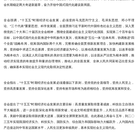
会长期稳定两大奇迹新篇章，奋力开创中国式现代化建设新局面。
全会强调，“十五五”时期经济社会发展，必须坚持马克思列宁主义、毛泽东思想、邓小平理
论、“三个代表”重要思想、科学发展观，全面贯彻习近平新时代中国特色社会主义思想，深入贯
彻党的二十大和二十届历次全会精神，围绕全面建成社会主义现代化强国、实现第二个百年奋斗
目标，以中国式现代化全面推进中华民族伟大复兴，统筹推进“五位一体”总体布局，协调推进“四
个全面”战略布局，统筹国内国际两个大局，完整准确全面贯彻新发展理念，加快构建新发展格
局，坚持稳中求进工作总基调，坚持以经济建设为中心，以推动高质量发展为主题，以改革创新
为根本动力，以满足人民日益增长的美好生活需要为根本目的，以全面从严治党为根本保障，推
动经济实现质的有效提升和量的合理增长，推动人的全面发展、全体人民共同富裕迈出坚实步
伐，确保基本实现社会主义现代化取得决定性进展。
全会指出，“十五五”时期经济社会发展必须遵循以下原则，坚持党的全面领导，坚持人民至上，
坚持高质量发展，坚持全面深化改革，坚持有效市场和有为政府相结合，坚持统筹发展和安全。
全会提出了“十五五”时期经济社会发展的主要目标：高质量发展取得显著成效，科技自立自强水
平大幅提高，进一步全面深化改革取得新突破，社会文明程度明显提升，人民生活品质不断提
高，美丽中国建设取得新的重大进展，国家安全屏障更加巩固。在此基础上再奋斗五年，到二〇
三五年实现我国经济实力、科技实力、国防实力、综合国力和国际影响力大幅跃升，人均国内生
产总值达到中等发达国家水平，人民生活更加幸福美好，基本实现社会主义现代化。