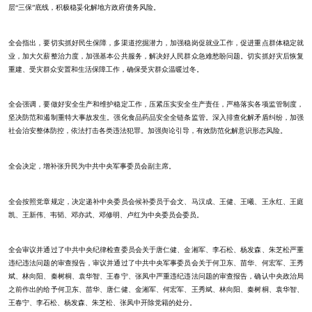
层“三保”底线，积极稳妥化解地方政府债务风险。
全会指出，要切实抓好民生保障，多渠道挖掘潜力，加强稳岗促就业工作，促进重点群体稳定就
业，加大欠薪整治力度，加强基本公共服务，解决好人民群众急难愁盼问题。切实抓好灾后恢复
重建、受灾群众安置和生活保障工作，确保受灾群众温暖过冬。
全会强调，要做好安全生产和维护稳定工作，压紧压实安全生产责任，严格落实各项监管制度，
坚决防范和遏制重特大事故发生。强化食品药品安全全链条监管。深入排查化解矛盾纠纷，加强
社会治安整体防控，依法打击各类违法犯罪。加强舆论引导，有效防范化解意识形态风险。
全会决定，增补张升民为中共中央军事委员会副主席。
全会按照党章规定，决定递补中央委员会候补委员于会文、马汉成、王健、王曦、王永红、王庭
凯、王新伟、韦韬、邓亦武、邓修明、卢红为中央委员会委员。
全会审议并通过了中共中央纪律检查委员会关于唐仁健、金湘军、李石松、杨发森、朱芝松严重
违纪违法问题的审查报告，审议并通过了中共中央军事委员会关于何卫东、苗华、何宏军、王秀
斌、林向阳、秦树桐、袁华智、王春宁、张凤中严重违纪违法问题的审查报告，确认中央政治局
之前作出的给予何卫东、苗华、唐仁健、金湘军、何宏军、王秀斌、林向阳、秦树桐、袁华智、
王春宁、李石松、杨发森、朱芝松、张凤中开除党籍的处分。