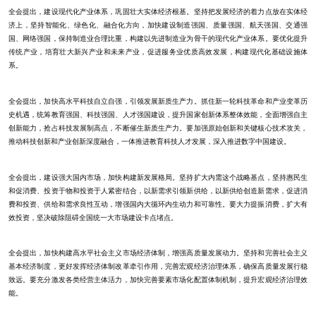
全会提出，建设现代化产业体系，巩固壮大实体经济根基。坚持把发展经济的着力点放在实体经
济上，坚持智能化、绿色化、融合化方向，加快建设制造强国、质量强国、航天强国、交通强
国、网络强国，保持制造业合理比重，构建以先进制造业为骨干的现代化产业体系。要优化提升
传统产业，培育壮大新兴产业和未来产业，促进服务业优质高效发展，构建现代化基础设施体
系。
全会提出，加快高水平科技自立自强，引领发展新质生产力。抓住新一轮科技革命和产业变革历
史机遇，统筹教育强国、科技强国、人才强国建设，提升国家创新体系整体效能，全面增强自主
创新能力，抢占科技发展制高点，不断催生新质生产力。要加强原始创新和关键核心技术攻关，
推动科技创新和产业创新深度融合，一体推进教育科技人才发展，深入推进数字中国建设。
全会提出，建设强大国内市场，加快构建新发展格局。坚持扩大内需这个战略基点，坚持惠民生
和促消费、投资于物和投资于人紧密结合，以新需求引领新供给，以新供给创造新需求，促进消
费和投资、供给和需求良性互动，增强国内大循环内生动力和可靠性。要大力提振消费，扩大有
效投资，坚决破除阻碍全国统一大市场建设卡点堵点。
全会提出，加快构建高水平社会主义市场经济体制，增强高质量发展动力。坚持和完善社会主义
基本经济制度，更好发挥经济体制改革牵引作用，完善宏观经济治理体系，确保高质量发展行稳
致远。要充分激发各类经营主体活力，加快完善要素市场化配置体制机制，提升宏观经济治理效
能。