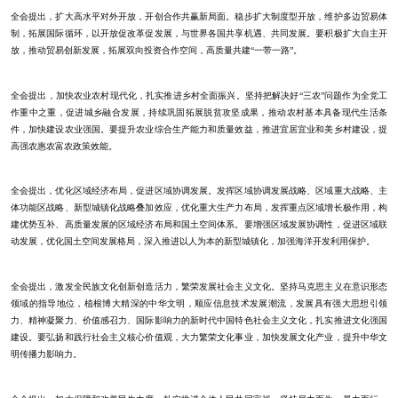
全会提出，扩大高水平对外开放，开创合作共赢新局面。稳步扩大制度型开放，维护多边贸易体
制，拓展国际循环，以开放促改革促发展，与世界各国共享机遇、共同发展。要积极扩大自主开
放，推动贸易创新发展，拓展双向投资合作空间，高质量共建“一带一路”。
全会提出，加快农业农村现代化，扎实推进乡村全面振兴。坚持把解决好“三农”问题作为全党工
作重中之重，促进城乡融合发展，持续巩固拓展脱贫攻坚成果，推动农村基本具备现代生活条
件，加快建设农业强国。要提升农业综合生产能力和质量效益，推进宜居宜业和美乡村建设，提
高强农惠农富农政策效能。
全会提出，优化区域经济布局，促进区域协调发展。发挥区域协调发展战略、区域重大战略、主
体功能区战略、新型城镇化战略叠加效应，优化重大生产力布局，发挥重点区域增长极作用，构
建优势互补、高质量发展的区域经济布局和国土空间体系。要增强区域发展协调性，促进区域联
动发展，优化国土空间发展格局，深入推进以人为本的新型城镇化，加强海洋开发利用保护。
全会提出，激发全民族文化创新创造活力，繁荣发展社会主义文化。坚持马克思主义在意识形态
领域的指导地位，植根博大精深的中华文明，顺应信息技术发展潮流，发展具有强大思想引领
力、精神凝聚力、价值感召力、国际影响力的新时代中国特色社会主义文化，扎实推进文化强国
建设。要弘扬和践行社会主义核心价值观，大力繁荣文化事业，加快发展文化产业，提升中华文
明传播力影响力。