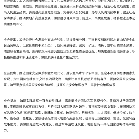
全会提出，加大保障和改善民生力度，扎实推进全体人民共同富裕。坚持尽力而为、量力而行，
加强普惠性、基础性、兜底性民生建设，解决好人民群众急难愁盼问题，畅通社会流动渠道，提
高人民生活品质。要促进高质量充分就业，完善收入分配制度，办好人民满意的教育，健全社会
保障体系，推动房地产高质量发展，加快建设健康中国，促进人口高质量发展，稳步推进基本公
共服务均等化。
全会提出，加快经济社会发展全面绿色转型，建设美丽中国。牢固树立和践行绿水青山就是金山
银山的理念，以碳达峰碳中和为牵引，协同推进降碳、减污、扩绿、增长，筑牢生态安全屏障，
增强绿色发展动能。要持续深入推进污染防治攻坚和生态系统优化，加快建设新型能源体系，积
极稳妥推进和实现碳达峰，加快形成绿色生产生活方式。
全会提出，推进国家安全体系和能力现代化，建设更高水平平安中国。坚定不移贯彻总体国家安
全观，走中国特色社会主义社会治理之路，确保社会生机勃勃又井然有序。要健全国家安全体
系，加强重点领域国家安全能力建设，提高公共安全治理水平，完善社会治理体系。
全会提出，如期实现建军一百年奋斗目标，高质量推进国防和军队现代化。贯彻习近平强军思
想，贯彻新时代军事战略方针，坚持党对人民军队绝对领导，贯彻军委主席负责制，按照国防和
军队现代化新“三步走”战略，推进政治建军、改革强军、科技强军、人才强军、依法治军，边斗
争、边备战、边建设，加快机械化信息化智能化融合发展，提高捍卫国家主权、安全、发展利益
战略能力。要加快先进战斗力建设，推进军事治理现代化，巩固提高一体化国家战略体系和能
力。