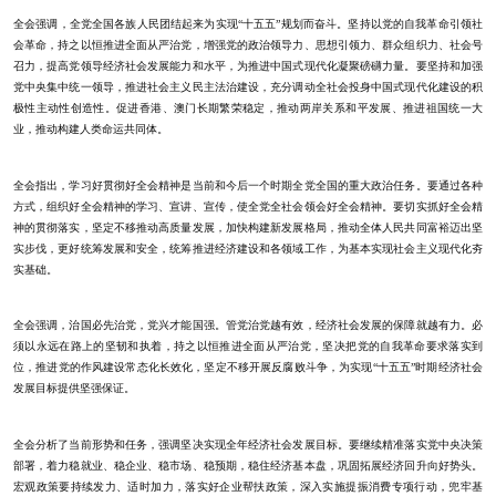
全会强调，全党全国各族人民团结起来为实现“十五五”规划而奋斗。坚持以党的自我革命引领社
会革命，持之以恒推进全面从严治党，增强党的政治领导力、思想引领力、群众组织力、社会号
召力，提高党领导经济社会发展能力和水平，为推进中国式现代化凝聚磅礴力量。要坚持和加强
党中央集中统一领导，推进社会主义民主法治建设，充分调动全社会投身中国式现代化建设的积
极性主动性创造性。促进香港、澳门长期繁荣稳定，推动两岸关系和平发展、推进祖国统一大
业，推动构建人类命运共同体。
全会指出，学习好贯彻好全会精神是当前和今后一个时期全党全国的重大政治任务。要通过各种
方式，组织好全会精神的学习、宣讲、宣传，使全党全社会领会好全会精神。要切实抓好全会精
神的贯彻落实，坚定不移推动高质量发展，加快构建新发展格局，推动全体人民共同富裕迈出坚
实步伐，更好统筹发展和安全，统筹推进经济建设和各领域工作，为基本实现社会主义现代化夯
实基础。
全会强调，治国必先治党，党兴才能国强。管党治党越有效，经济社会发展的保障就越有力。必
须以永远在路上的坚韧和执着，持之以恒推进全面从严治党，坚决把党的自我革命要求落实到
位，推进党的作风建设常态化长效化，坚定不移开展反腐败斗争，为实现“十五五”时期经济社会
发展目标提供坚强保证。
全会分析了当前形势和任务，强调坚决实现全年经济社会发展目标。要继续精准落实党中央决策
部署，着力稳就业、稳企业、稳市场、稳预期，稳住经济基本盘，巩固拓展经济回升向好势头。
宏观政策要持续发力、适时加力，落实好企业帮扶政策，深入实施提振消费专项行动，兜牢基