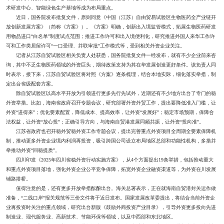
术研发中心、智能绿色生产基地等成为布局重点。
近日，国务院发布批复文件，原则同意《中国（江苏）自由贸易试验区生物医药全产业链开
放创新发展方案》（简称《方案》）。《方案》明确，创新出入境监管模式，拓展生物医药研发
用物品进口“白名单”制度试点范围；推进工作许可和出入境便利化，研究推进外国人来华工作许
可和工作类居留许可“一口受理、并联审批”工作模式等，受到相关外资企业关注。
记者从江苏自贸试验区相关负责人处获悉，国务院批复文件一经发布，就有不少企业前来咨
询，其中不乏生物医药领域的外资巨头，期待政策支持为其在华发展创造更好条件。该负责人同
时表示，接下来，江苏自贸试验区将对照《方案》逐条梳理，结合本地实际，细化落实举措，制
定出台省级配套方案。
除自贸试验区以高水平开放为引领进行更多先行先试外，近期还有不少地方出台了专门的稳
外资举措。比如，海南省政府召开专题会议，研究部署外资外贸工作，提出要降低准入门槛，让
外资“进得来”；优化要素配置，降低成本、提高效率，让外资“发展好”；稳定市场预期，保障合
法权益，让外资“放心投”；正确引导方向，与海南自贸港发展同频共振，让外资“投向准”。
江苏省政府也召开稳外贸稳外资工作专题会议，提出完善重点外资项目全周期全要素保障机
制，推动更多外资企业境内利润再投资，吸引跨国公司设立布局地区总部和功能性机构，多措并
举推动外资“回稳提质”。
四川印发《2025年四川省稳外资行动实施方案》，从4个方面提出19条举措，包括推动重大
和重点外资项目落地，强化外资企业公平竞争保障，拓宽外资企业融资渠道等，为外资在川发展
铺路搭桥。
值得注意的是，还有更多开放举措酝酿出台。海关总署表示，正在就海南自贸港封关运作做
准备，“二线口岸”报关规范等三份文件将于近日发布。国家发展改革委提出，将结合当前外资企
业再投资时关注的重点领域，研究出台新版《鼓励外商投资产业目录》，引导外资更多投向先进
制造业、现代服务业、高新技术、节能环保等领域，以及中西部和东北地区。