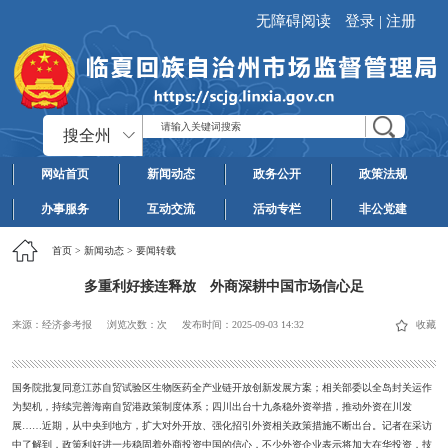
无障碍阅读
登录
|
注册
搜全州
网站首页
新闻动态
政务公开
政策法规
办事服务
互动交流
活动专栏
非公党建
首页
>
新闻动态
>
要闻转载
多重利好接连释放 外商深耕中国市场信心足
来源：经济参考报
浏览次数：
次
发布时间：
2025-09-03 14:32
收藏
国务院批复同意江苏自贸试验区生物医药全产业链开放创新发展方案；相关部委以全岛封关运作
为契机，持续完善海南自贸港政策制度体系；四川出台十九条稳外资举措，推动外资在川发
展……近期，从中央到地方，扩大对外开放、强化招引外资相关政策措施不断出台。记者在采访
中了解到，政策利好进一步稳固着外商投资中国的信心，不少外资企业表示将加大在华投资，技