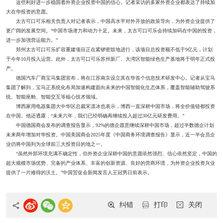
这些利好进一步稳固着外资企业投资中国的信心。记者采访的多家外资企业都表达了持续加
大在华投资的意愿。
太古可口可乐相关负责人对记者表示，中国高水平对外开放的政策导向，为外资企业提供了
更广阔的发展空间。“中国市场潜力和动力十足。未来，太古可口可乐会持续加码在中国的投资，
进一步加强营运能力。”
郑州太古可口可乐扩容重建项目正在紧锣密鼓地进行，该项目总投资额不低于9亿元，计划
于今年10月投入运营。此外，太古可口可乐苏州新厂、大湾区智能绿色生产基地将于明年正式投
产。
德国汽车厂商宝马集团宣布，将在江苏南京设立其在华首个信息技术研发中心。记者从宝马
集团了解到，宝马正系统化布局加速构建面向未来的中国智能化生态体系，覆盖智能辅助驾驶系
统、智能座舱、智能交互等核心技术领域。
博西家用电器集团大中华区总裁宋凛冰也表示，博西一直深耕中国市场，将全价值链都投资
在中国。他还透露，“未来六年，我们已经明确再继续投入超过30亿元研发费用。”
中国德国商会发布的调查报告显示，92%的德企愿意继续深耕中国市场，超过半数德企计划
未来两年增加对华投资。中国美国商会2025年度《中国商务环境调查报告》显示，近一半会员企
业仍将中国列为全球前三大投资目的地之一。
“虽然外部环境充满不确定性，但外资企业深耕中国的意愿依然强烈、信心依然坚定，中国的
超大规模市场优势、完备的产业体系、丰富的创新资源、良好的营商环境，为外资企业投资兴业
提供了一片难得的沃土。”中国贸促会新闻发言人王冠男日前表示。
纠错
打印
关闭