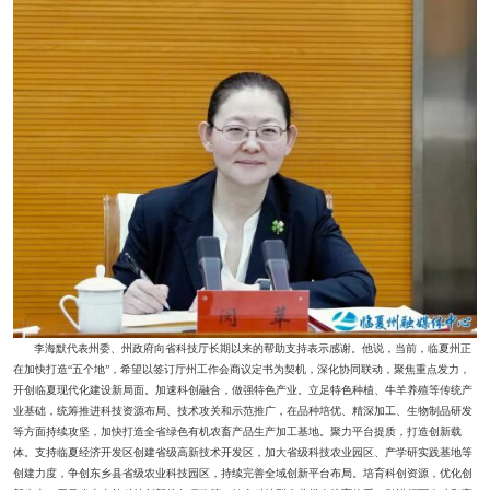
李海默代表州委、州政府向省科技厅长期以来的帮助支持表示感谢。他说，当前，临夏州正
在加快打造“五个地”，希望以签订厅州工作会商议定书为契机，深化协同联动，聚焦重点发力，
开创临夏现代化建设新局面。加速科创融合，做强特色产业。立足特色种植、牛羊养殖等传统产
业基础，统筹推进科技资源布局、技术攻关和示范推广，在品种培优、精深加工、生物制品研发
等方面持续攻坚，加快打造全省绿色有机农畜产品生产加工基地。聚力平台提质，打造创新载
体。支持临夏经济开发区创建省级高新技术开发区，加大省级科技农业园区、产学研实践基地等
创建力度，争创东乡县省级农业科技园区，持续完善全域创新平台布局。培育科创资源，优化创