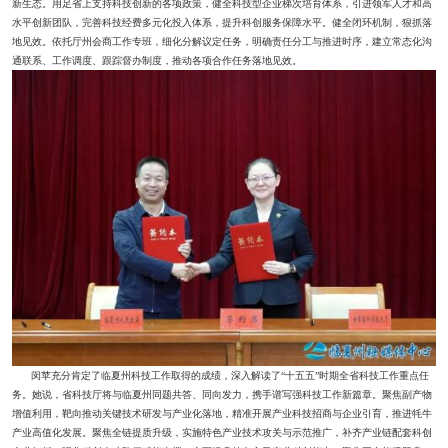
新生态。用足省上支持科技创新的各项政策，健全科技型企业梯次培育体系，引进领军人才和高
水平创新团队，完善科技经费多元化投入体系，提升科创服务保障水平。健全闭环机制，狠抓落
地见效。依托厅州会商工作专班，细化分解议定任务，明确责任分工与推进时序，建立常态化沟
通联系、工作调度、跟踪督办制度，推动各项合作任务落地见效。
闵苹充分肯定了临夏州科技工作取得的成绩，深入解读了“十五五”时期全省科技工作重点任
务。她说，省科技厅将与临夏州同题共答、同向发力，携手谱写强科技工作新篇章。聚焦副产物
增值利用，靶向推动关键技术研发与产业化落地，精准开展产业科技招商与企业引育，推进牦牛
产业高值化发展。聚焦全链提质升级，实施特色产业技术攻关与示范推广，补齐产业链配套科创