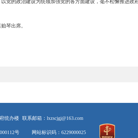
，以党的政治建设为统领加强党的各方面建设，毫不松懈推进政
谌贻琴出席。
府统办楼
联系邮箱：lxzscjgj@163.com
000112号
网站标识码：6229000025