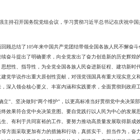
李强主持召开国务院党组会议，学习贯彻习近平总书记在庆祝中国
回顾总结了105年来中国共产党团结带领全国各族人民不懈奋
接续奋斗提出了明确要求，向全党发出了奋力创造新的历史辉煌
、思想性、指导性，为全党全国各族人民奋进新征程、建功新时
义建党学说作出重大原创性贡献，对强党强国具有重大现实意义
来，深入领会核心要义、丰富内涵和实践要求，全面贯彻到政府
确立”、坚决做到“两个维护”，以更高标准当好贯彻党中央决策
最终效果符合党中央决策意图。要自觉践行以人民为中心的发展
民生、有利于共同富裕的工作。要努力推动高质量发展取得新成
放等方面采取更加有力的措施和行动，真抓实干、担当作为，奋