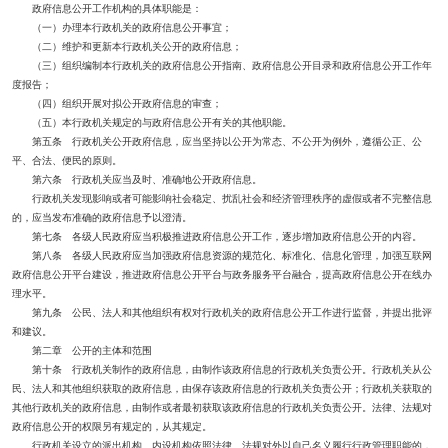
政府信息公开工作机构的具体职能是：
（一）办理本行政机关的政府信息公开事宜；
（二）维护和更新本行政机关公开的政府信息；
（三）组织编制本行政机关的政府信息公开指南、政府信息公开目录和政府信息公开工作年
度报告；
（四）组织开展对拟公开政府信息的审查；
（五）本行政机关规定的与政府信息公开有关的其他职能。
第五条 行政机关公开政府信息，应当坚持以公开为常态、不公开为例外，遵循公正、公
平、合法、便民的原则。
第六条 行政机关应当及时、准确地公开政府信息。
行政机关发现影响或者可能影响社会稳定、扰乱社会和经济管理秩序的虚假或者不完整信息
的，应当发布准确的政府信息予以澄清。
第七条 各级人民政府应当积极推进政府信息公开工作，逐步增加政府信息公开的内容。
第八条 各级人民政府应当加强政府信息资源的规范化、标准化、信息化管理，加强互联网
政府信息公开平台建设，推进政府信息公开平台与政务服务平台融合，提高政府信息公开在线办
理水平。
第九条 公民、法人和其他组织有权对行政机关的政府信息公开工作进行监督，并提出批评
和建议。
第二章 公开的主体和范围
第十条 行政机关制作的政府信息，由制作该政府信息的行政机关负责公开。行政机关从公
民、法人和其他组织获取的政府信息，由保存该政府信息的行政机关负责公开；行政机关获取的
其他行政机关的政府信息，由制作或者最初获取该政府信息的行政机关负责公开。法律、法规对
政府信息公开的权限另有规定的，从其规定。
行政机关设立的派出机构、内设机构依照法律、法规对外以自己名义履行行政管理职能的，