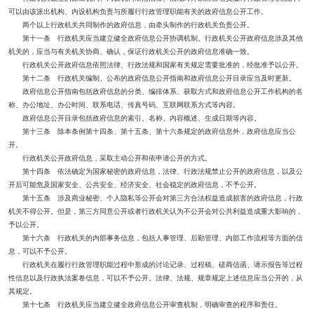
可以由该派出机构、内设机构负责与所履行行政管理职能有关的政府信息公开工作。
两个以上行政机关共同制作的政府信息，由牵头制作的行政机关负责公开。
第十一条 行政机关应当建立健全政府信息公开协调机制。行政机关公开政府信息涉及其他
机关的，应当与有关机关协商、确认，保证行政机关公开的政府信息准确一致。
行政机关公开政府信息依照法律、行政法规和国家有关规定需要批准的，经批准予以公开。
第十二条 行政机关编制、公布的政府信息公开指南和政府信息公开目录应当及时更新。
政府信息公开指南包括政府信息的分类、编排体系、获取方式和政府信息公开工作机构的名
称、办公地址、办公时间、联系电话、传真号码、互联网联系方式等内容。
政府信息公开目录包括政府信息的索引、名称、内容概述、生成日期等内容。
第十三条 除本条例第十四条、第十五条、第十六条规定的政府信息外，政府信息应当公
开。
行政机关公开政府信息，采取主动公开和依申请公开的方式。
第十四条 依法确定为国家秘密的政府信息，法律、行政法规禁止公开的政府信息，以及公
开后可能危及国家安全、公共安全、经济安全、社会稳定的政府信息，不予公开。
第十五条 涉及商业秘密、个人隐私等公开会对第三方合法权益造成损害的政府信息，行政
机关不得公开。但是，第三方同意公开或者行政机关认为不公开会对公共利益造成重大影响的，
予以公开。
第十六条 行政机关的内部事务信息，包括人事管理、后勤管理、内部工作流程等方面的信
息，可以不予公开。
行政机关在履行行政管理职能过程中形成的讨论记录、过程稿、磋商信函、请示报告等过程
性信息以及行政执法案卷信息，可以不予公开。法律、法规、规章规定上述信息应当公开的，从
其规定。
第十七条 行政机关应当建立健全政府信息公开审查机制，明确审查的程序和责任。