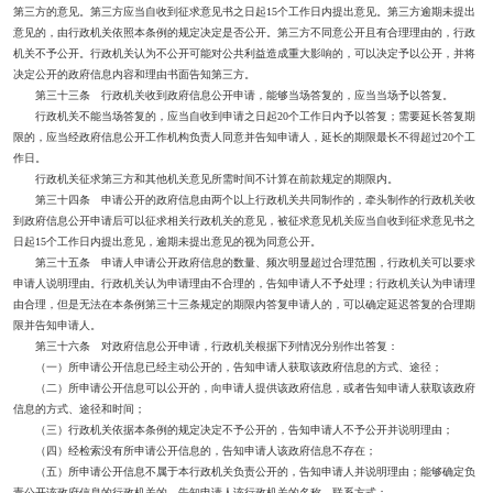
第三方的意见。第三方应当自收到征求意见书之日起15个工作日内提出意见。第三方逾期未提出
意见的，由行政机关依照本条例的规定决定是否公开。第三方不同意公开且有合理理由的，行政
机关不予公开。行政机关认为不公开可能对公共利益造成重大影响的，可以决定予以公开，并将
决定公开的政府信息内容和理由书面告知第三方。
第三十三条 行政机关收到政府信息公开申请，能够当场答复的，应当当场予以答复。
行政机关不能当场答复的，应当自收到申请之日起20个工作日内予以答复；需要延长答复期
限的，应当经政府信息公开工作机构负责人同意并告知申请人，延长的期限最长不得超过20个工
作日。
行政机关征求第三方和其他机关意见所需时间不计算在前款规定的期限内。
第三十四条 申请公开的政府信息由两个以上行政机关共同制作的，牵头制作的行政机关收
到政府信息公开申请后可以征求相关行政机关的意见，被征求意见机关应当自收到征求意见书之
日起15个工作日内提出意见，逾期未提出意见的视为同意公开。
第三十五条 申请人申请公开政府信息的数量、频次明显超过合理范围，行政机关可以要求
申请人说明理由。行政机关认为申请理由不合理的，告知申请人不予处理；行政机关认为申请理
由合理，但是无法在本条例第三十三条规定的期限内答复申请人的，可以确定延迟答复的合理期
限并告知申请人。
第三十六条 对政府信息公开申请，行政机关根据下列情况分别作出答复：
（一）所申请公开信息已经主动公开的，告知申请人获取该政府信息的方式、途径；
（二）所申请公开信息可以公开的，向申请人提供该政府信息，或者告知申请人获取该政府
信息的方式、途径和时间；
（三）行政机关依据本条例的规定决定不予公开的，告知申请人不予公开并说明理由；
（四）经检索没有所申请公开信息的，告知申请人该政府信息不存在；
（五）所申请公开信息不属于本行政机关负责公开的，告知申请人并说明理由；能够确定负
责公开该政府信息的行政机关的，告知申请人该行政机关的名称、联系方式；