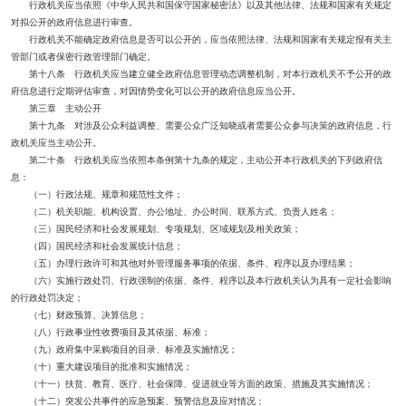
行政机关应当依照《中华人民共和国保守国家秘密法》以及其他法律、法规和国家有关规定
对拟公开的政府信息进行审查。
行政机关不能确定政府信息是否可以公开的，应当依照法律、法规和国家有关规定报有关主
管部门或者保密行政管理部门确定。
第十八条 行政机关应当建立健全政府信息管理动态调整机制，对本行政机关不予公开的政
府信息进行定期评估审查，对因情势变化可以公开的政府信息应当公开。
第三章 主动公开
第十九条 对涉及公众利益调整、需要公众广泛知晓或者需要公众参与决策的政府信息，行
政机关应当主动公开。
第二十条 行政机关应当依照本条例第十九条的规定，主动公开本行政机关的下列政府信
息：
（一）行政法规、规章和规范性文件；
（二）机关职能、机构设置、办公地址、办公时间、联系方式、负责人姓名；
（三）国民经济和社会发展规划、专项规划、区域规划及相关政策；
（四）国民经济和社会发展统计信息；
（五）办理行政许可和其他对外管理服务事项的依据、条件、程序以及办理结果；
（六）实施行政处罚、行政强制的依据、条件、程序以及本行政机关认为具有一定社会影响
的行政处罚决定；
（七）财政预算、决算信息；
（八）行政事业性收费项目及其依据、标准；
（九）政府集中采购项目的目录、标准及实施情况；
（十）重大建设项目的批准和实施情况；
（十一）扶贫、教育、医疗、社会保障、促进就业等方面的政策、措施及其实施情况；
（十二）突发公共事件的应急预案、预警信息及应对情况；