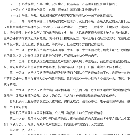
（十三）环境保护、公共卫生、安全生产、食品药品、产品质量的监督检查情况；
（十四）公务员招考的职位、名额、报考条件等事项以及录用结果；
（十五）法律、法规、规章和国家有关规定规定应当主动公开的其他政府信息。
第二十一条 除本条例第二十条规定的政府信息外，设区的市级、县级人民政府及其部门还
应当根据本地方的具体情况，主动公开涉及市政建设、公共服务、公益事业、土地征收、房屋征
收、治安管理、社会救助等方面的政府信息；乡（镇）人民政府还应当根据本地方的具体情况，
主动公开贯彻落实农业农村政策、农田水利工程建设运营、农村土地承包经营权流转、宅基地使
用情况审核、土地征收、房屋征收、筹资筹劳、社会救助等方面的政府信息。
第二十二条 行政机关应当依照本条例第二十条、第二十一条的规定，确定主动公开政府信
息的具体内容，并按照上级行政机关的部署，不断增加主动公开的内容。
第二十三条 行政机关应当建立健全政府信息发布机制，将主动公开的政府信息通过政府公
报、政府网站或者其他互联网政务媒体、新闻发布会以及报刊、广播、电视等途径予以公开。
第二十四条 各级人民政府应当加强依托政府门户网站公开政府信息的工作，利用统一的政
府信息公开平台集中发布主动公开的政府信息。政府信息公开平台应当具备信息检索、查阅、下
载等功能。
第二十五条 各级人民政府应当在国家档案馆、公共图书馆、政务服务场所设置政府信息查
阅场所，并配备相应的设施、设备，为公民、法人和其他组织获取政府信息提供便利。
行政机关可以根据需要设立公共查阅室、资料索取点、信息公告栏、电子信息屏等场所、设
施，公开政府信息。
行政机关应当及时向国家档案馆、公共图书馆提供主动公开的政府信息。
第二十六条 属于主动公开范围的政府信息，应当自该政府信息形成或者变更之日起20个工
作日内及时公开。法律、法规对政府信息公开的期限另有规定的，从其规定。
第四章 依申请公开