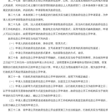
第二十七条 除行政机关主动公开的政府信息外，公民、法人或者其他组织可以向地方各级
人民政府、对外以自己名义履行行政管理职能的县级以上人民政府部门（含本条例第十条第二款
规定的派出机构、内设机构）申请获取相关政府信息。
第二十八条 本条例第二十七条规定的行政机关应当建立完善政府信息公开申请渠道，为申
请人依法申请获取政府信息提供便利。
第二十九条 公民、法人或者其他组织申请获取政府信息的，应当向行政机关的政府信息公
开工作机构提出，并采用包括信件、数据电文在内的书面形式；采用书面形式确有困难的，申请
人可以口头提出，由受理该申请的政府信息公开工作机构代为填写政府信息公开申请。
政府信息公开申请应当包括下列内容：
（一）申请人的姓名或者名称、身份证明、联系方式；
（二）申请公开的政府信息的名称、文号或者便于行政机关查询的其他特征性描述；
（三）申请公开的政府信息的形式要求，包括获取信息的方式、途径。
第三十条 政府信息公开申请内容不明确的，行政机关应当给予指导和释明，并自收到申请
之日起7个工作日内一次性告知申请人作出补正，说明需要补正的事项和合理的补正期限。答复
期限自行政机关收到补正的申请之日起计算。申请人无正当理由逾期不补正的，视为放弃申请，
行政机关不再处理该政府信息公开申请。
第三十一条 行政机关收到政府信息公开申请的时间，按照下列规定确定：
（一）申请人当面提交政府信息公开申请的，以提交之日为收到申请之日；
（二）申请人以邮寄方式提交政府信息公开申请的，以行政机关签收之日为收到申请之日；
以平常信函等无需签收的邮寄方式提交政府信息公开申请的，政府信息公开工作机构应当于收到
申请的当日与申请人确认，确认之日为收到申请之日；
（三）申请人通过互联网渠道或者政府信息公开工作机构的传真提交政府信息公开申请的，
以双方确认之日为收到申请之日。
第三十二条 依申请公开的政府信息公开会损害第三方合法权益的，行政机关应当书面征求