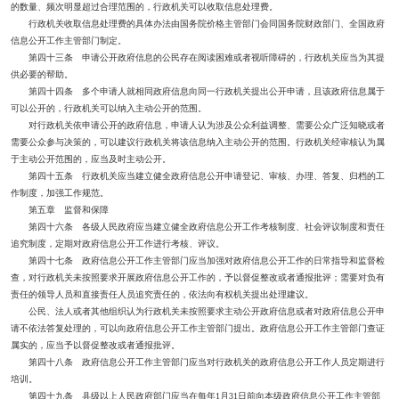
的数量、频次明显超过合理范围的，行政机关可以收取信息处理费。
行政机关收取信息处理费的具体办法由国务院价格主管部门会同国务院财政部门、全国政府
信息公开工作主管部门制定。
第四十三条 申请公开政府信息的公民存在阅读困难或者视听障碍的，行政机关应当为其提
供必要的帮助。
第四十四条 多个申请人就相同政府信息向同一行政机关提出公开申请，且该政府信息属于
可以公开的，行政机关可以纳入主动公开的范围。
对行政机关依申请公开的政府信息，申请人认为涉及公众利益调整、需要公众广泛知晓或者
需要公众参与决策的，可以建议行政机关将该信息纳入主动公开的范围。行政机关经审核认为属
于主动公开范围的，应当及时主动公开。
第四十五条 行政机关应当建立健全政府信息公开申请登记、审核、办理、答复、归档的工
作制度，加强工作规范。
第五章 监督和保障
第四十六条 各级人民政府应当建立健全政府信息公开工作考核制度、社会评议制度和责任
追究制度，定期对政府信息公开工作进行考核、评议。
第四十七条 政府信息公开工作主管部门应当加强对政府信息公开工作的日常指导和监督检
查，对行政机关未按照要求开展政府信息公开工作的，予以督促整改或者通报批评；需要对负有
责任的领导人员和直接责任人员追究责任的，依法向有权机关提出处理建议。
公民、法人或者其他组织认为行政机关未按照要求主动公开政府信息或者对政府信息公开申
请不依法答复处理的，可以向政府信息公开工作主管部门提出。政府信息公开工作主管部门查证
属实的，应当予以督促整改或者通报批评。
第四十八条 政府信息公开工作主管部门应当对行政机关的政府信息公开工作人员定期进行
培训。
第四十九条 县级以上人民政府部门应当在每年1月31日前向本级政府信息公开工作主管部