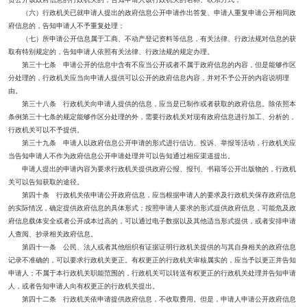
（六）行政机关已就申请人提出的政府信息公开申请作出答复、申请人重复申请公开相同政
府信息的，告知申请人不予重复处理；
（七）所申请公开信息属于工商、不动产登记资料等信息，有关法律、行政法规对信息的获
取有特别规定的，告知申请人依照有关法律、行政法规的规定办理。
第三十七条 申请公开的信息中含有不应当公开或者不属于政府信息的内容，但是能够作区
分处理的，行政机关应当向申请人提供可以公开的政府信息内容，并对不予公开的内容说明理
由。
第三十八条 行政机关向申请人提供的信息，应当是已制作或者获取的政府信息。除依照本
条例第三十七条的规定能够作区分处理的外，需要行政机关对现有政府信息进行加工、分析的，
行政机关可以不予提供。
第三十九条 申请人以政府信息公开申请的形式进行信访、投诉、举报等活动，行政机关应
当告知申请人不作为政府信息公开申请处理并可以告知通过相应渠道提出。
申请人提出的申请内容为要求行政机关提供政府公报、报刊、书籍等公开出版物的，行政机
关可以告知获取的途径。
第四十条 行政机关依申请公开政府信息，应当根据申请人的要求及行政机关保存政府信息
的实际情况，确定提供政府信息的具体形式；按照申请人要求的形式提供政府信息，可能危及政
府信息载体安全或者公开成本过高的，可以通过电子数据以及其他适当形式提供，或者安排申请
人查阅、抄录相关政府信息。
第四十一条 公民、法人或者其他组织有证据证明行政机关提供的与其自身相关的政府信息
记录不准确的，可以要求行政机关更正。有权更正的行政机关审核属实的，应当予以更正并告知
申请人；不属于本行政机关职能范围的，行政机关可以转送有权更正的行政机关处理并告知申请
人，或者告知申请人向有权更正的行政机关提出。
第四十二条 行政机关依申请提供政府信息，不收取费用。但是，申请人申请公开政府信息