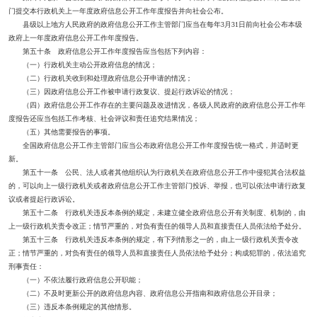
门提交本行政机关上一年度政府信息公开工作年度报告并向社会公布。
县级以上地方人民政府的政府信息公开工作主管部门应当在每年3月31日前向社会公布本级
政府上一年度政府信息公开工作年度报告。
第五十条 政府信息公开工作年度报告应当包括下列内容：
（一）行政机关主动公开政府信息的情况；
（二）行政机关收到和处理政府信息公开申请的情况；
（三）因政府信息公开工作被申请行政复议、提起行政诉讼的情况；
（四）政府信息公开工作存在的主要问题及改进情况，各级人民政府的政府信息公开工作年
度报告还应当包括工作考核、社会评议和责任追究结果情况；
（五）其他需要报告的事项。
全国政府信息公开工作主管部门应当公布政府信息公开工作年度报告统一格式，并适时更
新。
第五十一条 公民、法人或者其他组织认为行政机关在政府信息公开工作中侵犯其合法权益
的，可以向上一级行政机关或者政府信息公开工作主管部门投诉、举报，也可以依法申请行政复
议或者提起行政诉讼。
第五十二条 行政机关违反本条例的规定，未建立健全政府信息公开有关制度、机制的，由
上一级行政机关责令改正；情节严重的，对负有责任的领导人员和直接责任人员依法给予处分。
第五十三条 行政机关违反本条例的规定，有下列情形之一的，由上一级行政机关责令改
正；情节严重的，对负有责任的领导人员和直接责任人员依法给予处分；构成犯罪的，依法追究
刑事责任：
（一）不依法履行政府信息公开职能；
（二）不及时更新公开的政府信息内容、政府信息公开指南和政府信息公开目录；
（三）违反本条例规定的其他情形。