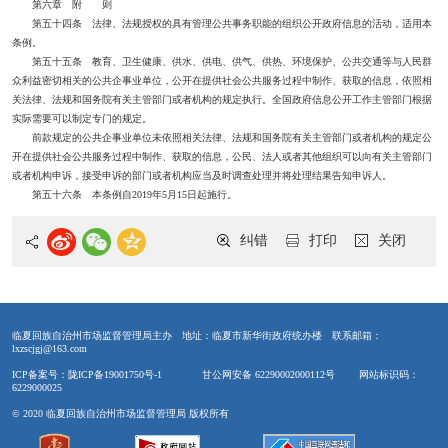
第六章 附 则
第五十四条 法律、法规授权的具有管理公共事务职能的组织公开政府信息的活动，适用本
条例。
第五十五条 教育、卫生健康、供水、供电、供气、供热、环境保护、公共交通等与人民群
众利益密切相关的公共企事业单位，公开在提供社会公共服务过程中制作、获取的信息，依照相
关法律、法规和国务院有关主管部门或者机构的规定执行。全国政府信息公开工作主管部门根据
实际需要可以制定专门的规定。
前款规定的公共企事业单位未依照相关法律、法规和国务院有关主管部门或者机构的规定公
开在提供社会公共服务过程中制作、获取的信息，公民、法人或者其他组织可以向有关主管部门
或者机构申诉，接受申诉的部门或者机构应当及时调查处理并将处理结果告知申诉人。
第五十六条 本条例自2019年5月15日起施行。
纠错
打印
关闭
临夏回族自治州市场监督管理局主办
地址：临夏市新华街政府统办楼
联系邮箱：
lxzscjgj@163.com
ICP备案号：陇ICP备19001750号-1
甘公网安备 62290002000112号
网站标识码：
6229000025
© 2020 临夏回族自治州市场监督管理局 版权所有