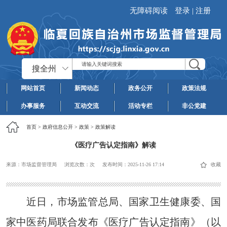
无障碍阅读
登录
|
注册
搜全州
网站首页
新闻动态
政务公开
政策法规
办事服务
互动交流
活动专栏
非公党建
首页
>
政府信息公开
>
政策
>
政策解读
《医疗广告认定指南》解读
来源：市场监督管理局
浏览次数：
次
发布时间：
2025-11-26 17:14
收藏
近日，市场监管总局、国家卫生健康委、国
家中医药局联合发布《医疗广告认定指南》（以