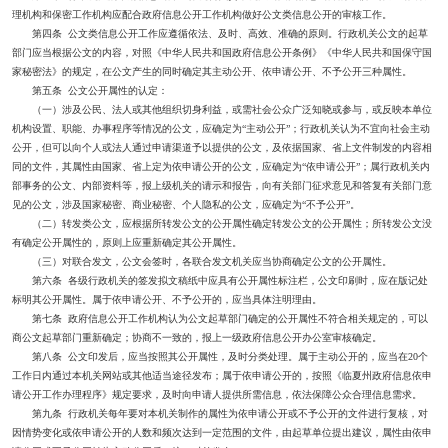
理机构和保密工作机构应配合政府信息公开工作机构做好公文类信息公开的审核工作。
第四条 公文类信息公开工作应遵循依法、及时、高效、准确的原则。行政机关公文的起草
部门应当根据公文的内容，对照《中华人民共和国政府信息公开条例》《中华人民共和国保守国
家秘密法》的规定，在公文产生的同时确定其主动公开、依申请公开、不予公开三种属性。
第五条 公文公开属性的认定：
（一）涉及公民、法人或其他组织切身利益，或需社会公众广泛知晓或参与，或反映本单位
机构设置、职能、办事程序等情况的公文，应确定为“主动公开”；行政机关认为不宜向社会主动
公开，但可以向个人或法人通过申请渠道予以提供的公文，及依据国家、省上文件制发的内容相
同的文件，其属性由国家、省上定为依申请公开的公文，应确定为“依申请公开”；属行政机关内
部事务的公文、内部资料等，报上级机关的请示和报告，向有关部门征求意见和答复有关部门意
见的公文，涉及国家秘密、商业秘密、个人隐私的公文，应确定为“不予公开”。
（二）转发类公文，应根据所转发公文的公开属性确定转发公文的公开属性；所转发公文没
有确定公开属性的，原则上应重新确定其公开属性。
（三）对联合发文，公文会签时，各联合发文机关应当协商确定公文的公开属性。
第六条 各级行政机关的签发拟文稿纸中应具有公开属性标注栏，公文印刷时，应在版记处
标明其公开属性。属于依申请公开、不予公开的，应当具体注明理由。
第七条 政府信息公开工作机构认为公文起草部门确定的公开属性不符合相关规定的，可以
商公文起草部门重新确定；协商不一致的，报上一级政府信息公开办公室审核确定。
第八条 公文印发后，应当按照其公开属性，及时分类处理。属于主动公开的，应当在20个
工作日内通过本机关网站或其他适当途径发布；属于依申请公开的，按照《临夏州政府信息依申
请公开工作办理程序》规定要求，及时向申请人提供所需信息，依法保障公众合理信息需求。
第九条 行政机关每年要对本机关制作的属性为依申请公开或不予公开的文件进行复核，对
因情势变化或依申请公开的人数和频次达到一定范围的文件，由起草单位提出建议，属性由依申