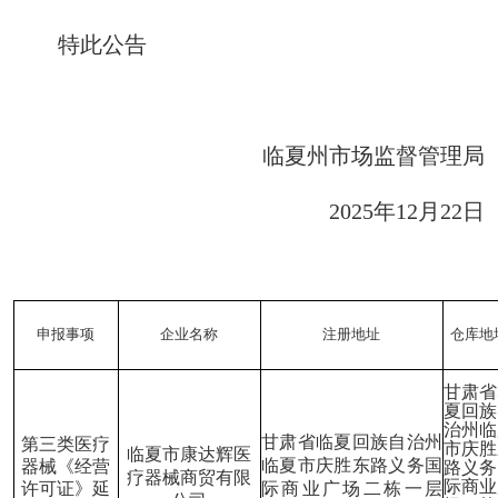
特此公告
临夏州市场监督管理局
2025年12月22日
申报事项
企业名称
注册地址
仓库地
甘肃省
夏回族
治州临
甘肃省临夏回族自治州
第三类医疗
市庆胜
临夏市康达辉医
临夏市庆胜东路义务国
器械《经营
路义务
疗器械商贸有限
际商业
许可证》
延
际商业广场二栋一层