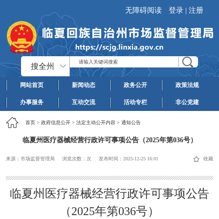
无障碍阅读
登录
|
注册
搜全州
网站首页
新闻动态
政务公开
政策法规
办事服务
互动交流
活动专栏
非公党建
首页
>
政府信息公开
>
法定主动公开内容
>
通知公告
临夏州医疗器械经营行政许可事项公告（2025年第036号）
来源：市场监督管理局
浏览次数：
次
发布时间：
2025-12-25 16:01
收藏
临夏州医疗器械经营行政许可事项公告
（
202
5
年第
0
36号）