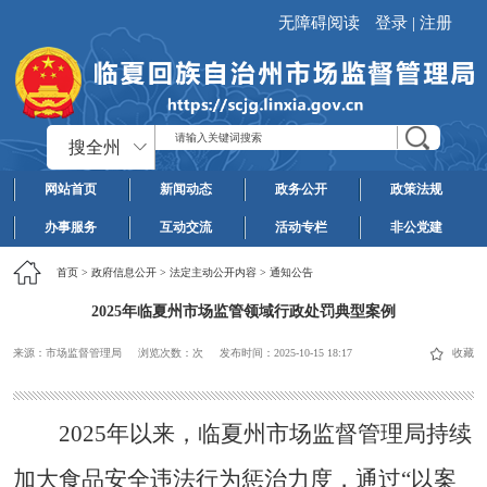
无障碍阅读
登录
|
注册
搜全州
网站首页
新闻动态
政务公开
政策法规
办事服务
互动交流
活动专栏
非公党建
首页
>
政府信息公开
>
法定主动公开内容
>
通知公告
2025年临夏州市场监管领域行政处罚典型案例
来源：市场监督管理局
浏览次数：
次
发布时间：
2025-10-15 18:17
收藏
2025年以来，临夏州市场监督管理局持续
加大食品安全违法行为惩治力度，通过“以案