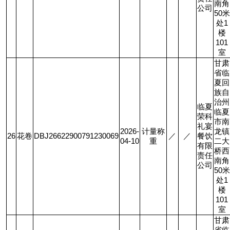
南角
公司
50
米
处
1
楼
101
室
甘肃
省临
夏回
族自
治州
临夏
临夏
荣科
市南
礼宴
2026-
计量称
龙镇
26
花卷
DBJ26622900791230069
／
／
餐饮
04-10
重
二大
有限
桥西
责任
南角
公司
50
米
处
1
楼
101
室
甘肃