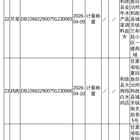
和政
族自
县金
治州
年水
和政
2026-
计量称
22
芹菜
DBJ26622900791230065
／
／
产蔬
县城
04-09
重
菜调
关镇
料超
兰和
市
苑小
区一
楼商
铺
甘肃
省临
夏回
和政
族自
县大
治州
2026-
计量称
23
鸡肉
DBJ26622900791230066
／
／
拇指
和政
04-10
重
白水
县城
鸡店
关镇
南关
前巷
5
号
甘肃
省临
夏回