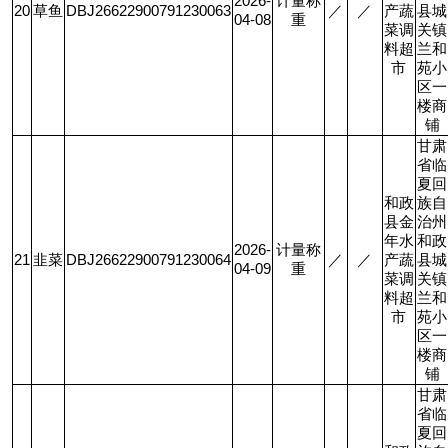
2026-
计量称
20
草鱼
DBJ26622900791230063
／
／
产蔬
县城
04-08
重
菜调
关镇
料超
兰和
市
苑小
区一
楼商
铺
甘肃
省临
夏回
和政
族自
县金
治州
年水
和政
2026-
计量称
21
韭菜
DBJ26622900791230064
／
／
产蔬
县城
04-09
重
菜调
关镇
料超
兰和
市
苑小
区一
楼商
铺
甘肃
省临
夏回