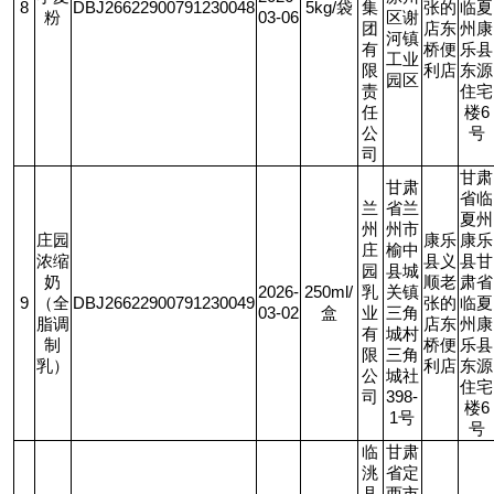
8
DBJ26622900791230048
5kg/
袋
集
张的
临夏
粉
03-06
区谢
团
店东
州康
河镇
有
桥便
乐县
工业
限
利店
东源
园区
责
住宅
任
楼
6
公
号
司
甘肃
甘肃
省临
兰
省兰
夏州
州
州市
庄园
康乐
康乐
庄
榆中
浓缩
县义
县甘
园
县城
奶
顺老
肃省
2026-
250ml/
乳
关镇
9
（全
DBJ26622900791230049
张的
临夏
03-02
盒
业
三角
脂调
店东
州康
有
城村
制
桥便
乐县
限
三角
乳）
利店
东源
公
城社
住宅
司
398-
楼
6
1
号
号
临
甘肃
洮
省定