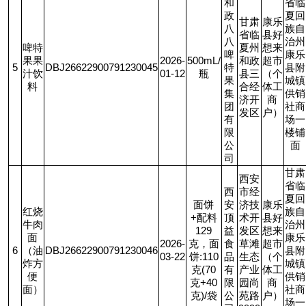
和
省临
政
夏回
甘肃
康乐
八
族自
省临
县好
八
治州
啤特
夏州
想来
啤
康乐
果果
2026-
500mL/
和政
超市
5
DBJ26622900791230045
特
县附
汁饮
01-12
瓶
县三
（个
果
城镇
料
合经
体工
集
供销
济开
商
团
社商
发区
户）
有
场一
限
楼铺
公
面
司
甘肃
西安
省临
西
市经
夏回
面饼
安
济技
康乐
红烧
族自
+
配料
顶
术开
县好
牛肉
治州
129
益
发区
想来
面
康乐
2026-
克，面
食
草滩
超市
6
（油
DBJ26622900791230046
县附
03-22
饼
:110
品
生态
（个
炸方
城镇
克
(70
有
产业
体工
便
供销
克
+40
限
园尚
商
面）
社商
克
)/
袋
公
苑路
户）
场一