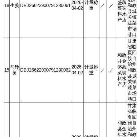
2026-
计量称
盛蔬
18
生姜
DBJ26622900791230061
／
／
和政
04-02
重
菜调
县城
料水
关镇
产店
蔬菜
市场
巷口
甘肃
省临
夏回
和政
族自
县金
治州
马铃
2026-
计量称
盛蔬
19
DBJ26622900791230062
／
／
和政
薯
04-02
重
菜调
县城
料水
关镇
产店
蔬菜
市场
巷口
甘肃
省临
夏回
和政
族自
县金
治州
年水
和政