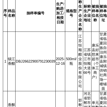
称
生产/
生
标称
被抽
被抽
购进/
序
样品
规格型
产
生产
样单
样单
抽样单编号
加工/
号
名称
号
企
企业
位名
位地
检疫
业
地址
称
址
日期
名
称
甘肃
江
省临
苏
夏回
恒
康乐
族自
顺
江苏
县好
治州
醋
省镇
想来
康乐
镇江
2025-
500ml/
业
江市
超市
1
DBJ26622900791230039
县附
香醋
12-16
瓶
股
恒顺
（个
城镇
份
大道
体工
供销
有
66
号
商
社商
限
户）
场一
公
楼铺
司
面
河北
甘肃
省邯
省临
邯
郸市
单元
夏回
香酥
郸