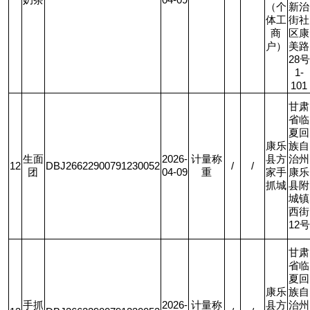
奶茶
04-09
（个
新治
体工
街社
商
区康
户）
美路
28
号
1-
101
甘肃
省临
夏回
康乐
族自
生面
2026-
计量称
县方
治州
12
DBJ26622900791230052
/
/
团
04-09
重
家手
康乐
抓城
县附
城镇
西街
12
号
甘肃
省临
夏回
康乐
族自
手抓
2026-
计量称
县方
治州