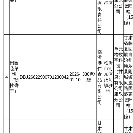
品）
康乐
盛家
有
征区
分公
园
E
限
司
幢
责
（
15
任
幢）
公
司
甘肃
省临
单元
夏回
临
格数
族自
沂
字科
治州
田园
港
临沂
技
康乐
蔬菜
仁
市河
（甘
县附
饼
2026-
330
克
/
食
东区
4
DBJ26622900791230042
肃）
城镇
（韧
01-10
袋
品
汤河
有限
凤凰
性饼
有
镇驻
公司
路国
干）
限
地
康乐
盛家
公
分公
园
E
司
司
幢
（
15
幢）
甘
肃
甘肃