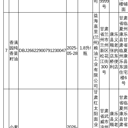
司
9999
楼铺
号
面
益
甘肃
海
省临
嘉
甘肃
夏州
里
省兰
康乐
康乐
(
兰
州市
县义
县甘
香满
州
)
兰州
顺老
肃省
园纯
2025-
1.8
升
/
粮
7
DBJ26622900791230047
新区
张的
临夏
香菜
05-28
瓶
油
松花
店东
州康
籽油
工
江街
桥便
乐县
业
300
利店
东源
有
号
住宅
限
楼
6
公
号
司
甘
肃
甘肃
红
省临
太
夏州
甘肃
阳
康乐
康乐
省武
面
县义
县甘
威市
业
顺老
肃省
小麦
2026-
凉州