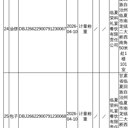
族自
治州
临夏
临夏
荣科
市南
礼宴
2026-
计量称
龙镇
24
油饼
DBJ26622900791230067
／
／
餐饮
04-10
重
二大
有限
桥西
责任
南角
公司
50
米
处
1
楼
101
室
甘肃
省临
夏回
族自
治州
临夏
临夏
荣科
市南
礼宴
2026-
计量称
龙镇
25
包子
DBJ26622900791230068
／
／
餐饮
04-10
重
二大
有限
桥西
责任