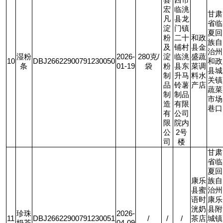
县
西市
宏
临洮
甘肃
凡
县龙
省临
淀
门镇
夏回
粉
二十
和政
族自
及
铺村
县金
治州
湿粉
2026-
280
克
/
淀
临洮
盛蔬
10
DBJ26622900791230050
和政
条
01-19
袋
粉
县东
菜调
县城
制
升马
料水
关镇
品
铃薯
产店
蔬菜
制
制品
市场
造
有限
巷口
有
公司
限
院内
公
2
号
司
楼
甘肃
省临
夏回
康乐
族自
县蜜
治州
语时
康乐
洸奶
县附
珍珠
2026-
11
DBJ26622900791230051
/
/
/
茶店
城镇