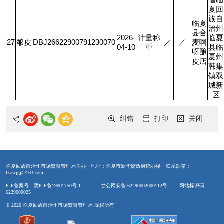
省临
夏回
族自
临夏
治州
县合
2026-
计量称
临夏
27
酿皮
DBJ26622900791230070
／
／
麦啊
04-10
重
县临
呀酿
夏州
皮店
韩集
镇双
城新
区
纠错
打印
关闭
临夏回族自治州市场监督管理局主办
地址：临夏市新华街政府统办楼
联系邮箱：
lxzscjgj@163.com
ICP备案号：陇ICP备19001750号-1
甘公网安备 62290002000112号
网站标识码：
6229000025
© 2020 临夏回族自治州市场监督管理局 版权所有