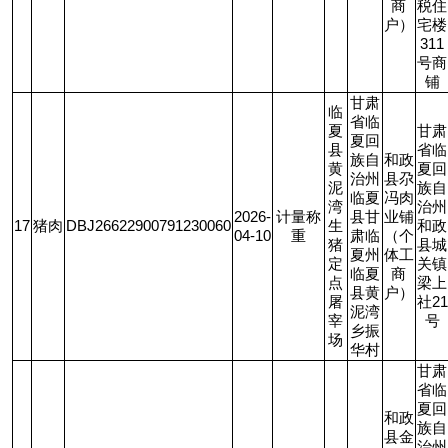
商
税住
户）
宅楼
311
号商
铺
甘肃
临
省临
夏
甘肃
夏回
县
省临
族自
和政
黄
夏回
治州
县尕
泥
族自
临夏
冯肉
湾
治州
2026-
计量称
县甘
业铺
17
猪肉
DBJ26622900791230060
生
和政
04-10
重
肃临
（个
猪
县城
夏州
体工
定
关镇
临夏
商
点
梁上
县黄
户）
屠
社
21
泥湾
宰
号
乡振
场
华村
甘肃
省临
夏回
和政
族自
县金
治州