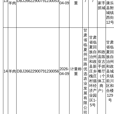
13
DBJ26622900791230053
/
/
羊肉
04-09
重
家手
康乐
抓城
县附
城镇
西街
12
号
甘
肃
甘肃
省
省临
甘肃
临
夏回
省临
夏
族自
和政
夏回
州
治州
县陈
族自
丝
和政
亚古
治州
路
县新
手抓
和政
2026-
计量称
优
14
羊肉
DBJ26622900791230056
庄乡
餐厅
县城
04-09
重
选
槐庄
（个
关镇
农
村循
体工
前川
业
环经
商
区和
发
济产
户）
合楼
展
业园
129
有
区
1-
号
限
5
号
公
司