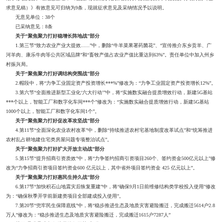
求意见稿）》有效意见可归纳为9条，现就征求意见及采纳情况予以说明。
无意见单位：38个
已采纳意见：8条
关于“聚焦聚力打好稳增长阵地战”部分
1.第三节“致力农业产业大提效......”中，删除“牛羊菜果署药菌花”、“宣传推介东乡贡羊、广
河羊肉、康乐牛肉等公共区域品牌”和“畜牧产值占农业产值比重达到63%”。责任单位中加入州乡
村振兴局。
关于“聚焦聚力打好调结构突围战”部分
2.帽段中，将“力争工业固定资产投资增长***%”修改为：“力争工业固定资产投资增长12%”。
3.第六节“全面推进新型工业化‘六大行动’”中，将“实施数实融合提质增效行动，新建5G基站
***个以上，智能工厂和数字化车间***个”修改为：“实施数实融合提质增效行动，新建5G基站
1000个以上，智能工厂和数字化车间1个”。
关于“聚焦聚力打好促改革攻坚战”部分
4.第11节“全面深化农业农村改革”中，删除“持续推进农村宅基地制度改革试点”和“统筹推进
农村乱占耕地建住宅类房屋问题专项整治试点”。
关于“聚焦聚力打好扩大开放主动战”部分
5.第15节“提升招商引资质效”中，将“力争签约招商引资项目260个、签约资金500亿元以上”修
改为“力争招商引资项目签约资金600 亿元以上，其中省外项目签约资金 425 亿元以上”。
关于“聚焦聚力打好惠民生持久战”部分
6.第17节“加快积石山地震灾后恢复重建”中，将“确保9月1日前维修结构类学校投入使用”修改
为：“确保秋季开学前新建类项目全部建成投入使用”。
7.第20节“兜牢民生保障底线”中，将“稳步推进生态及地质灾害避险搬迁，完成搬迁5614户2.8
万人”修改为：“稳步推进生态及地质灾害避险搬迁，完成搬迁1615户7287人”