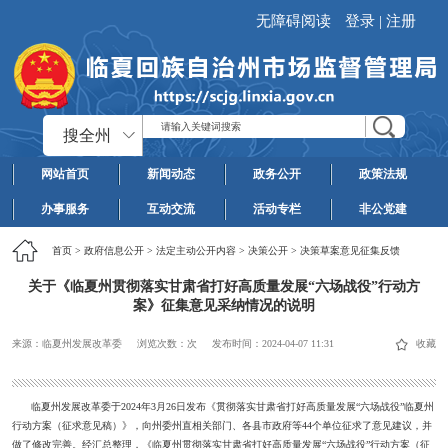
无障碍阅读
登录
|
注册
搜全州
网站首页
新闻动态
政务公开
政策法规
办事服务
互动交流
活动专栏
非公党建
首页
>
政府信息公开
>
法定主动公开内容
>
决策公开
>
决策草案意见征集反馈
关于《临夏州贯彻落实甘肃省打好高质量发展“六场战役”行动方
案》征集意见采纳情况的说明
来源：临夏州发展改革委
浏览次数：
次
发布时间：
2024-04-07 11:31
收藏
临夏州发展改革委于2024年3月26日发布《贯彻落实甘肃省打好高质量发展“六场战役”临夏州
行动方案（征求意见稿）》，向州委州直相关部门、各县市政府等44个单位征求了意见建议，并
做了修改完善。经汇总整理，《临夏州贯彻落实甘肃省打好高质量发展“六场战役”行动方案（征